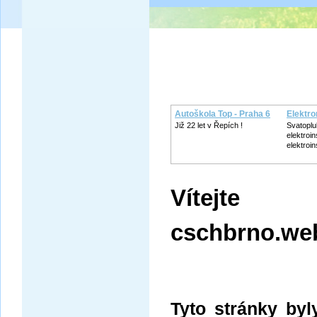
Autoškola Top - Praha 6
Elektr
Již 22 let v Řepích !
Svatoplu
elektroin
elektroin
Vítejt
cschbrno.we
Tyto stránky byl