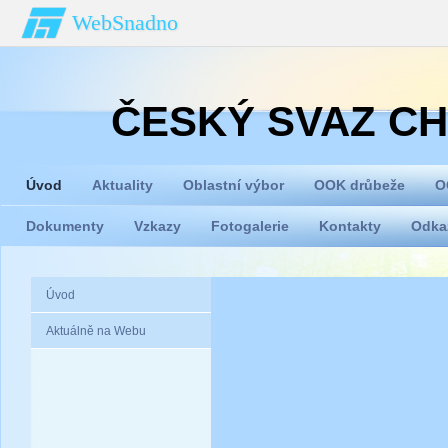
WebSnadno
ČESKÝ SVAZ C
ORGAN
Úvod
Aktuality
Oblastní výbor
OOK drůbeže
O
Dokumenty
Vzkazy
Fotogalerie
Kontakty
Odka
Úvod
Aktuálně na Webu